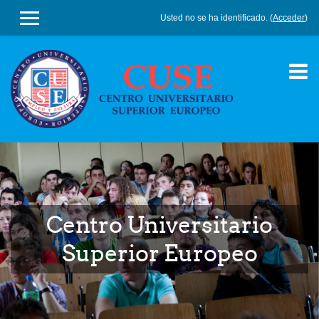
Usted no se ha identificado. (
Acceder
)
PANEL LATERAL
Salta al contenido principal
Centro Universitario
Superior Europeo